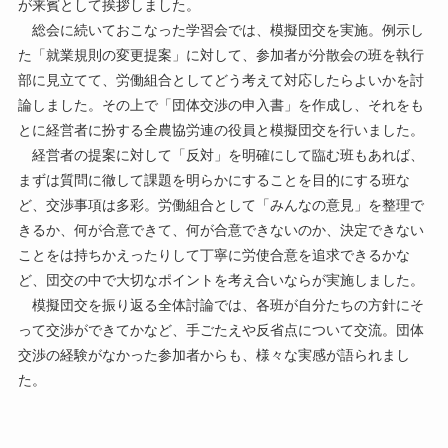
が来賓として挨拶しました。
総会に続いておこなった学習会では、模擬団交を実施。例示し
た「就業規則の変更提案」に対して、参加者が分散会の班を執行
部に見立てて、労働組合としてどう考えて対応したらよいかを討
論しました。その上で「団体交渉の申入書」を作成し、それをも
とに経営者に扮する全農協労連の役員と模擬団交を行いました。
経営者の提案に対して「反対」を明確にして臨む班もあれば、
まずは質問に徹して課題を明らかにすることを目的にする班な
ど、交渉事項は多彩。労働組合として「みんなの意見」を整理で
きるか、何が合意できて、何が合意できないのか、決定できない
ことをは持ちかえったりして丁寧に労使合意を追求できるかな
ど、団交の中で大切なポイントを考え合いならが実施しました。
模擬団交を振り返る全体討論では、各班が自分たちの方針にそ
って交渉ができてかなど、手ごたえや反省点について交流。団体
交渉の経験がなかった参加者からも、様々な実感が語られまし
た。