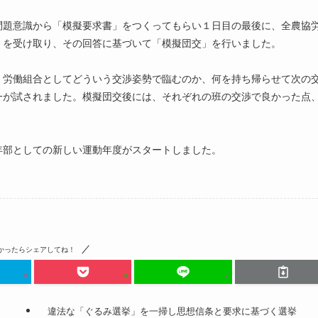
問題意識から「模擬要求書」をつくってもらい１日目の最後に、全農協
」を受け取り、その回答に基づいて「模擬団交」を行いました。
、労働組合としてどういう交渉姿勢で臨むのか、何を持ち帰らせて次の
一が試されました。模擬団交後には、それぞれの班の交渉で良かった点
年部としての新しい運動年度がスタートしました。
かったらシェアしてね！
違法な「ぐるみ選挙」を一掃し思想信条と要求に基づく選挙