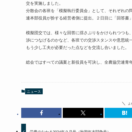
交を実施しました。
分散会の各班を「模擬執行委員会」として、それぞれの
連本部役員が扮する経営者側に提出。２日目に「回答書
模擬団交では、様々な回答に揺さぶりをかけられつつも
渉につなげるのかなど、各班での交渉スタンスや意思統
もう少し工夫が必要だった点などを交流し合いました。
総会ではすべての議案と新役員を可決し、全農協労連青
ニュース
よ
労農のなかま2024年９月号（秋期年末闘争号）