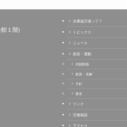
全農協労連って？
館１階)
トピックス
ニュース
政策・運動
共闘関係
政策・見解
方針
署名
リンク
労働相談
アクセス