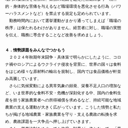
的・身体的な苦痛を与えるなど職場環境を悪化させる行為（パワ
ーハラスメントなど）を禁止する規定も定められています。
勤務時間内において選挙運動がまかり通ってしまえば「職場の
秩序」は保たれるわけがありません。経営者に対し、職場の実態
を伝え、職務に専念することなど改善を求めましょう。
４．情勢課題をみんなでつかもう
２０２４年秋期年末闘争・具体策で明らかにしたように、コロ
ナ禍やロシアによるウクライナ侵攻を背景に、世界の国々は食料
をはじめ様々な原材料の輸出を規制し、国内では食品価格が軒並
み高騰しています。
さらに気候変動による異常気象の頻発、栄養不足人口の増加な
ど、いま世界的な食料不安・危機が深刻化する中、国内の食料生
産を担う家族農業者への所得補償を求めるなど、持続可能な地域
農業の支える運動が大きく広がっています。こうした情勢と私た
ちが掲げる地域農業・家族農業を守り・支える農政の転換を求
め、農政課題を一大争点へ押し上げていきます。