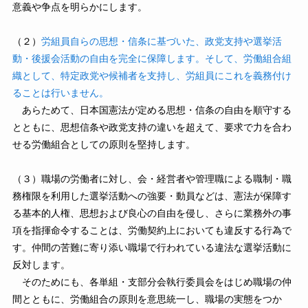
意義や争点を明らかにします。
（２）
労組員自らの思想・信条に基づいた、政党支持や選挙活
動・後援会活動の自由を完全に保障します。そして、労働組合組
織として、特定政党や候補者を支持し、労組員にこれを義務付け
ることは行いません。
あらためて、日本国憲法が定める思想・信条の自由を順守する
とともに、思想信条や政党支持の違いを超えて、要求で力を合わ
せる労働組合としての原則を堅持します。
（３）職場の労働者に対し、会・経営者や管理職による職制・職
務権限を利用した選挙活動への強要・動員などは、憲法が保障す
る基本的人権、思想および良心の自由を侵し、さらに業務外の事
項を指揮命令することは、労働契約上においても違反する行為で
す。仲間の苦難に寄り添い職場で行われている違法な選挙活動に
反対します。
そのためにも、各単組・支部分会執行委員会をはじめ職場の仲
間とともに、労働組合の原則を意思統一し、職場の実態をつか