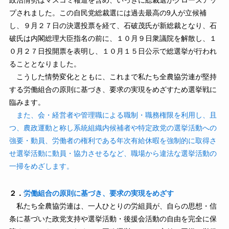
政治情勢はマスコミ報道を含め、いっきに総裁選がクローズアッ
プされました。この自民党総裁選には過去最高の9人が立候補
し、９月２７日の決選投票を経て、石破茂氏が新総裁となり、石
破氏は内閣総理大臣指名の前に、１０月９日衆議院を解散し、１
０月２７日投開票を表明し、１０月１５日公示で総選挙が行われ
ることとなりました。
こうした情勢変化とともに、これまで私たち全農協労連が堅持
する労働組合の原則に基づき、要求の実現をめざすため選挙戦に
臨みます。
また、会・経営者や管理職による職制・職務権限を利用し、且
つ、農政運動と称し系統組織内候補者や特定政党の選挙活動への
強要・動員、労働者の権利である年次有給休暇を強制的に取得さ
せ選挙活動に動員・協力させるなど、職場から違法な選挙活動の
一掃をめざします。
２．
労働組合の原則に基づき、要求の実現をめざす
私たち全農協労連は、一人ひとりの労組員が、自らの思想・信
条に基づいた政党支持や選挙活動・後援会活動の自由を完全に保