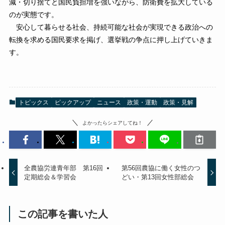
減・切り捨てと国民負担増を強いながら、防衛費を拡大している
のが実態です。
安心して暮らせる社会、持続可能な社会が実現できる政治への
転換を求める国民要求を掲げ、選挙戦の争点に押し上げていきま
す。
トピックス
ピックアップ
ニュース
政策・運動
政策・見解
よかったらシェアしてね！
全農協労連青年部 第16回
第56回農協に働く女性のつ
定期総会＆学習会
どい・第13回女性部総会
この記事を書いた人