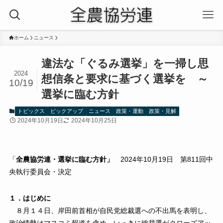
ホーム
ニュース
違法な「ぐるみ選挙」を一掃し思
2024
想信条と要求に基づく選挙を ～
10/19
選挙に臨む方針
トピックス
ピックアップ
ニュース
政策・運動
政策・見解
2024年10月19日
2024年10月25日
「
全農協労連・選挙に臨む方針」
2024年10月19日 第811回中
央執行委員会・決定
１．はじめに
８月１４日、岸田前首相が自民党総裁選への不出馬を表明し、