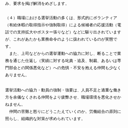
み、要求を掲げ解消をめざします。
（４）職場における選挙活動の多くは、形式的にボランティア
（有給休暇の取得指示や強制取得）による候補者の応援活動（電
話での支持拡大やポスター張りなど）などに駆り出されています
が、これがあたかも業務命令のように扱われているのが実態で
す。
また、上司などからの選挙運動への協力に対し、断ることで業
務を通じた仕返し（実績に対する叱責・追及、制裁、あるいは専
門部会との関係悪化など）への危惧・不安を抱える仲間も少なく
ありません。
選挙活動への協力・動員の強制・強要は、人員不足と過重な働き
方を余儀なくされる仲間をより疲弊させ、職場環境を悪化させか
ねません。
仲間の苦難と怒りにどうこたえていくのか。労働組合の原則に
照らし、組織的な対策が求められています。