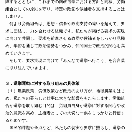
障するとともに、これまでの国政選挙における方針と同様、労働
組合としての原則を守り、特定の政党や候補者を支持することは
しません。
何より労働組合は、思想・信条や政党支持の違いを超えて、要
求に団結し、力を合わせる組織です。私たちが掲げる要求の実現
に向けて共闘し、要求を前進させる政党や候補者をしっかり見極
め、学習を通じて政治情勢をつかみ、仲間同士で政治的関心を高
めていきます。
そして、要求実現に向けて「みんなで選挙へ行こう」を合言葉
に取り組んでいきます。
３．選挙運動に対する取り組みの具体策
（１）農業政策、労働政策など政治のあり方が、地域農業をはじ
め、私たちの暮らしと仕事に大きな影響をもたらします。労働組
合が選挙を取り組む目的は、労組員自身が選挙に対する関心や政
治的意識を高め、主権者としての大切な一票をしっかりと行使す
るためです。
国民的課題や争点など、私たちの切実な要求に照らし、選挙の