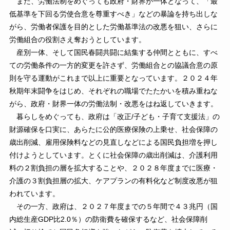
また、労働法制をめぐっても政府・財界が一体となって、「最
低基準を下回る労使合意を尊重すべき」などの暴論を持ち出しな
がら、労働者保護を目的とした労働基準法の改悪を狙い、さらに
労働組合の役割さえ奪おうとしています。
産別一体、そして国民春闘共闘に結集する仲間とともに、すべ
ての労働条件の一方的変更を許さず、労働組合との協議合意の原
則を守る運動がこれまで以上に重要となっています。２０２４年
秋期年末闘争をはじめ、それぞれの職場でたたかいを積み重ねな
がら、政府・財界一体の労働法制・改悪をはね返していきます。
暮らしをめぐっても、政府は「改正/子ども・子育て支援法」の
財源確保を口実に、あらたに公的医療保険の上乗せ、社会保障の
歳出削減、雇用保険料などの見直しなどによる国民負担増を押し
付けようとしています。とくに社会保障の歳出削減は、介護利用
料の２割負担の層を拡大することや、２０２８年度までに医療・
介護の３割負担層の拡大、ケアプランの有料化など制度改悪が狙
われています。
その一方、政府は、２０２７年度までの５年間で４３兆円（国
内総生産GDP比2.0％）の防衛費を確保するなど、社会保障削